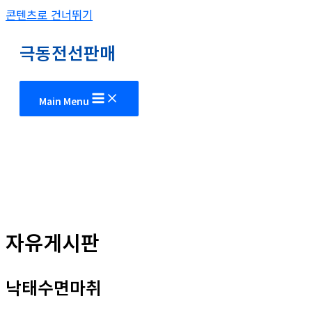
콘텐츠로 건너뛰기
극동전선판매
Main Menu
자유게시판
낙­태수면마취