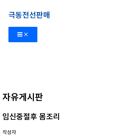
콘
극동전선판매
텐
츠
로
Main
Menu
건
너
뛰
기
자유게시판
임신중절후 몸조리
작성자