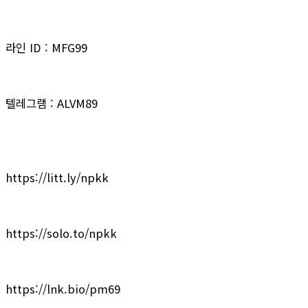
라인 ID : MFG99
텔레그램 : ALVM89
https://litt.ly/npkk
https://solo.to/npkk
https://lnk.bio/pm69