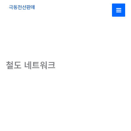
콘
극동전선판매
텐
Mai
츠
로
Men
건
너
뛰
기
철도 네트워크