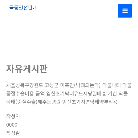
콘
극동전선판매
텐
Mai
츠
로
Men
건
너
뛰
기
자유게시판
서울성북구강원도 고성군 미프진(낙태되는약) 약물낙태 약물
중절수술비용 금액 임신초기낙태유도제당일배송 기간 약물
낙태(중절수술)해주는병원 임신초기자연낙태약부작용
작성자
0000
작성일