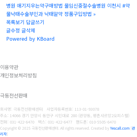
병원 애기지우는약구매방법 물임신중절수술병원 이천시 #약
물낙태수술부인과 낙­태알약 정품구입방법
»
목록보기
답글쓰기
글수정
글삭제
Powered by KBoard
이용약관
개인정보처리방침
극동전선판매
회사명: 극동전선판매센터
사업자등록번호: 1
13-01-93078
주소: 14066 경기 안양시 동안구 시민대로 280 (관양동, 평촌샤르망2오피스텔)
전화: 031-422-6470
팩스: 031-422-6477
핸드폰: 010-5505-6470
Copyright © 2025 극동전선판매센터. All rights reserved.
Created by
Yescall.com
[
관
리자
]