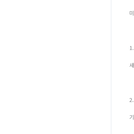
미
1
새
2
기