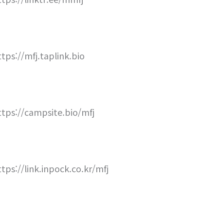
ttps://mfj.taplink.bio
ttps://campsite.bio/mfj
ttps://link.inpock.co.kr/mfj