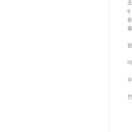
9
동
옳
원
어
수
전