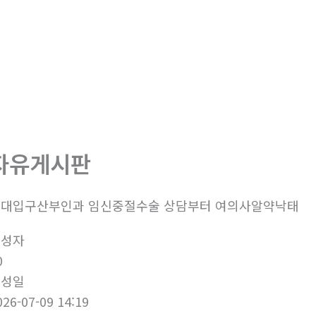
자유게시판
대입구산부인과 임신중절수술 상담부터 여의사알약낙­태
작성자
0
작성일
026-07-09 14:19