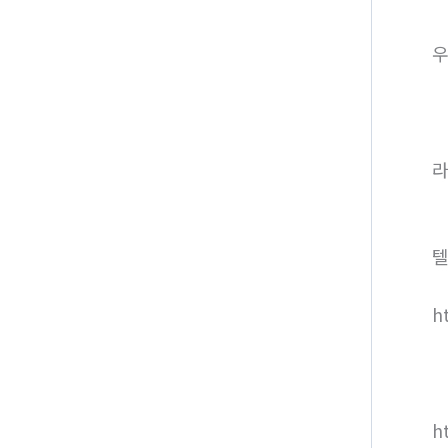
라
텔
h
h