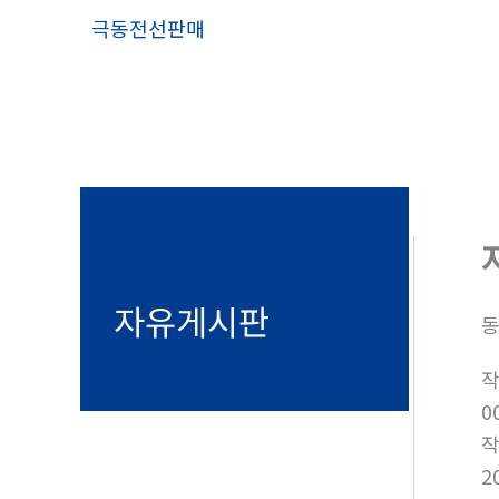
콘
극동전선판매
텐
츠
로
건
너
뛰
기
자유게시판
동
0
2