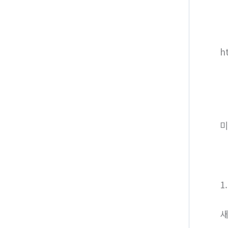
h
미
1
새