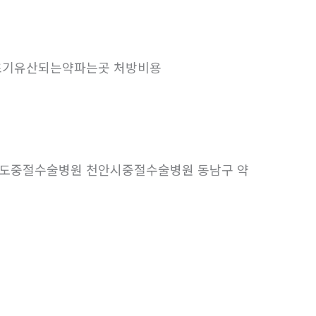
초기유산되는약파는곳 처방비용
도중절수술병원 천안시중절수술병원 동남구 약