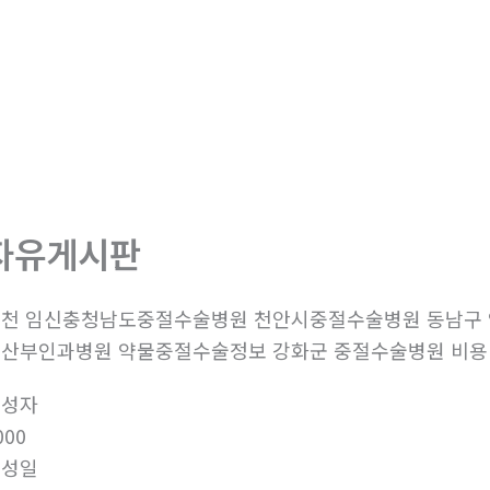
자유게시판
천 임신충청남도중절수술병원 천안시중절수술병원 동남구
산부인과병원 약물중절수술정보 강화군 중절수술병원 비
작성자
000
작성일