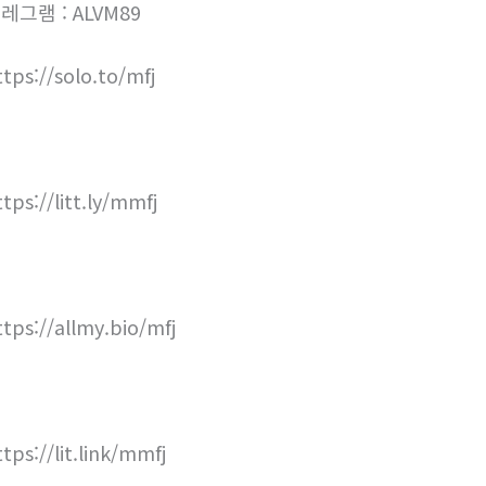
레그램 : ALVM89
ttps://solo.to/mfj
ttps://litt.ly/mmfj
ttps://allmy.bio/mfj
ttps://lit.link/mmfj