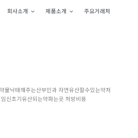
회사소개
제품소개
주요거래처
 약물낙태해주는산부인과 자연유산할수있는약처
용 임신초기유산되는약파는곳 처방비용