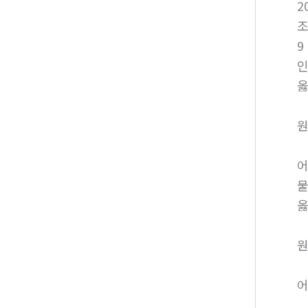
2
9
인
옳
원
어
옳
원
어