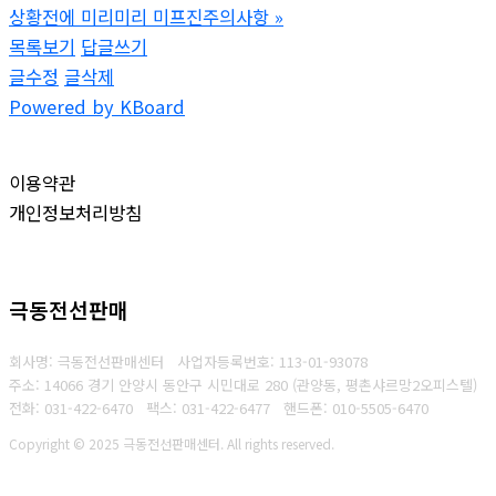
상황전에 미리미리 미­프진주의사항
»
목록보기
답글쓰기
글수정
글삭제
Powered by KBoard
이용약관
개인정보처리방침
극동전선판매
회사명: 극동전선판매센터
사업자등록번호: 1
13-01-93078
주소: 14066 경기 안양시 동안구 시민대로 280 (관양동, 평촌샤르망2오피스텔)
전화: 031-422-6470
팩스: 031-422-6477
핸드폰: 010-5505-6470
Copyright © 2025 극동전선판매센터. All rights reserved.
Created by
Yescall.com
[
관리자
]