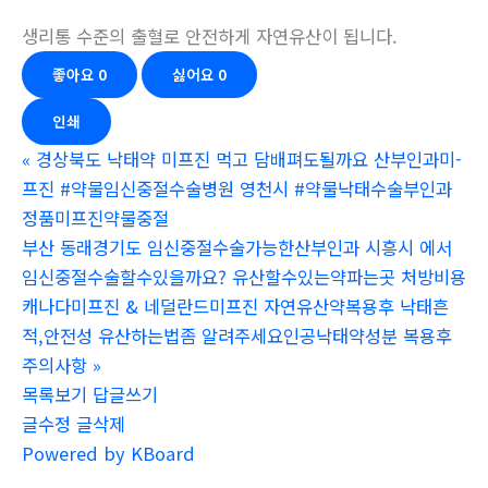
생리통 수준의 출혈로 안전하게 자연유산이 됩니다.
좋아요
0
싫어요
0
인쇄
«
경상북도 낙태약 미프진 먹고 담배펴도될까요 산부인과미­
프진 #약물임신중절수술병원 영천시 #약물낙태수술부인과
정품미프진약물중절
부산 동래경기도 임신중절수술가능한산부인과 시흥시 에서
임신중절수술할수있을까요? 유산할수있는약파는곳 처방비용
캐나다미프진 & 네덜란드미프진 자연유산약복용후 낙태흔
적,안전성 유산하는법좀 알려주세요인공낙태약성분 복용후
주의사항
»
목록보기
답글쓰기
글수정
글삭제
Powered by KBoard