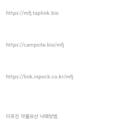
https://mfj.taplink.bio
https://campsite.bio/mfj
https://link.inpock.co.kr/mfj
미프진 약물유산 낙태방법