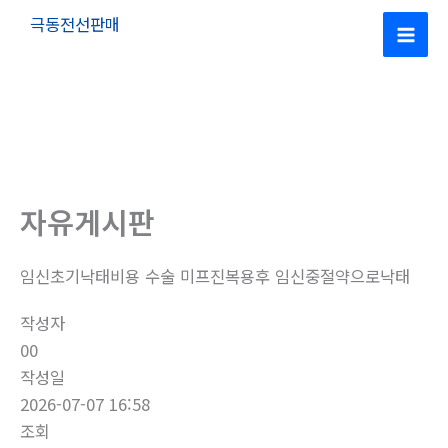
콘
극동전선판매
텐
Mai
츠
로
Men
건
너
뛰
기
자유게시판
임신초기낙태비용 수술 미프진복용후 임신중절약으로낙­태
작성자
00
작성일
2026-07-07 16:58
조회