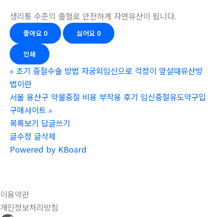
생리통 수준의 출혈로 안전하게 자연유산이 됩니다.
좋아요
0
싫어요
0
인쇄
«
초기 중절수술 방법 자궁외임신으로 걱정이 앞설때유산방
법이란
서울 용산구 약물중절 비용 부작용 후기 임신중절유도약구입
구매사이트
»
목록보기
답글쓰기
글수정
글삭제
Powered by KBoard
이용약관
개인정보처리방침