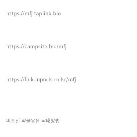
https://mfj.taplink.bio
https://campsite.bio/mfj
https://link.inpock.co.kr/mfj
미프진 약물유산 낙태방법