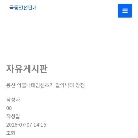
콘
극동전선판매
텐
Mai
츠
로
Men
건
너
뛰
기
자유게시판
용산 약물낙태임신초기 알약낙­태 장점
작성자
00
작성일
2026-07-07 14:15
조회