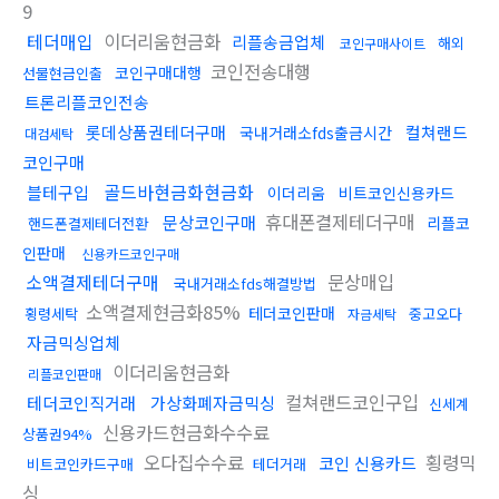
9
테더매입
이더리움현금화
리플송금업체
해외
코인구매사이트
코인전송대행
코인구매대행
선물현금인출
트론리플코인전송
롯데상품권테더구매
컬쳐랜드
국내거래소fds출금시간
대검세탁
코인구매
골드바현금화현금화
블테구입
이더리움
비트코인신용카드
휴대폰결제테더구매
문상코인구매
리플코
핸드폰결제테더전환
인판매
신용카드코인구매
소액결제테더구매
문상매입
국내거래소fds해결방법
소액결제현금화85%
테더코인판매
횡령세탁
중고오다
자금세탁
자금믹싱업체
이더리움현금화
리플코인판매
컬쳐랜드코인구입
테더코인직거래
가상화폐자금믹싱
신세계
신용카드현금화수수료
상품권94%
오다집수수료
횡령믹
코인 신용카드
비트코인카드구매
테더거래
싱