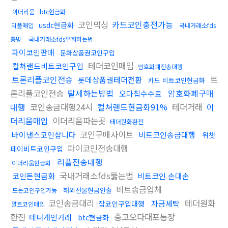
이더리움
btc현금화
코인믹싱
카드코인충전가능
usdc현금화
리플매입
국내거래소fds
증빙
국내거래소fds우회하는법
파이코인판매
문화상품권코인구입
테더코인매입
컬쳐랜드비트코인구입
암호화폐전송대행
트론리플코인전송
트
롯데상품권테더전환
카드 비트코인현금화
론리플코인전송
탈세하는방법
암호화폐구매
오다집수수료
대행
코인송금대행24시
컬쳐랜드현금화91%
테더거래
이
더리움매입
이더리움파는곳
태더원화환전
코인구매사이트
바이낸스코인삽니다
비트코인송금대행
위챗
파이코인전송대행
페이비트코인구입
리플전송대행
이더리움현금화
국내거래소fds뚫는법
코인돈현금화
비트코인 손대손
비트송금업체
해외선물현금인출
모든코인구입가능
코인송금대리
테더원화
자금세탁
잡코인구입대행
알트코인매입
환전
중고오다대포통장
테더개인거래
btc현금화