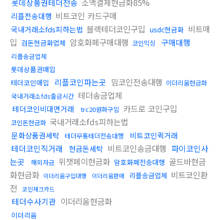
롯데상품권테더전송
소액결제현금화85%
비트코인 카드구매
리플전송대행
블랙테더코인구입
비트매
국내거래소fds피하는법
usdc현금화
입
암호화폐구매대행
구매대행
검돈현금화업체
코인믹싱
리플송금업체
롯데상품권매입
리플코인파는곳
밈코인전송대행
테더코인매입
이더리움현금화
테더송금업체
국내거래소fds출금시간
카드로 코인구입
테더코인비대면거래
trc20원화구입
국내거래소fds피하는법
코인돈현금화
문화상품권세탁
비트코인퀵거래
테더무통테더전송대행
테더코인직거래
비트코인송금대행
파이코인사
현금돈세탁
는곳
위챗페이현금화
골드바현금
암호화폐전송대행
해외자금
화현금화
비트코인환
리플송금업체
이더리움구입대행
이더리움판매
전
코인체크카드
테더수사기관
이더리움현금화
이더리움