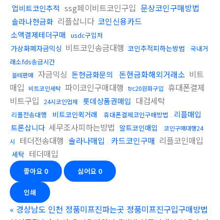
ssg페이비트코인구입
문상코인구매방법
업비트코인추적
리플삽니다
코인신용카드
솔라나현금화
소액결제테더구매
usdc구입처
비트코인송금대행
가상화폐자금믹싱
코인추적피하는방법
국내거
래소fds송금시간
자금믹싱
돈현금화해외거래소
비트
돈현금화문의
블테판매
매입
파이코인구매대행
휴대폰결제
비트코인세탁
trc20원화구입
비트구입
대검세탁
롯데상품권매입
24시코인업체
리플매입
비트코인퀵거래
리플전송대행
휴대폰결제코인구매방법
세무조사피하는방법
트론삽니다
알트코인매입
코인구매대행24
테더전송대행
솔라나매입
카드코인구매
리플코인매입
시
테더매입
세탁
좋아요
0
싫어요
0
인쇄
«
경상남도 인천 정품미프진파는곳 정품미프진구입구매방법