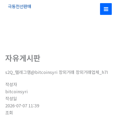
콘
극동전선판매
텐
Mai
츠
로
Men
건
너
뛰
기
자유게시판
s2Q_텔레그램@bitcoinsyri 장외거래 장외거래업체_h7I
작성자
bitcoinsyri
작성일
2026-07-07 11:39
조회