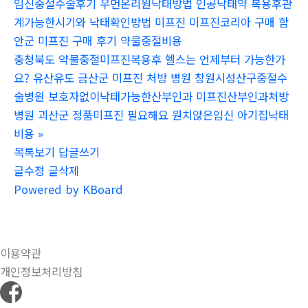
임신중절수술후기 우먼온리원낙태방법 인공낙태약 복용후관
계가능한시기와 낙태확인방법 미프진 미프진코리아 구매 함
안군 미프진 구매 후기 약물중절비용
충청북도 약물중절미프진복용후 헬스는 언제부터 가능한가
요? 유산유도 금산군 미프진 처방 병원 창원시성산구중절수
술병원 보호자없이낙태가능한산부인과 미프진산부인과처방
병원 괴산군 정품미프진 필요해요 원치않은임신 아기집낙태
비용
»
목록보기
답글쓰기
글수정
글삭제
Powered by KBoard
이용약관
개인정보처리방침