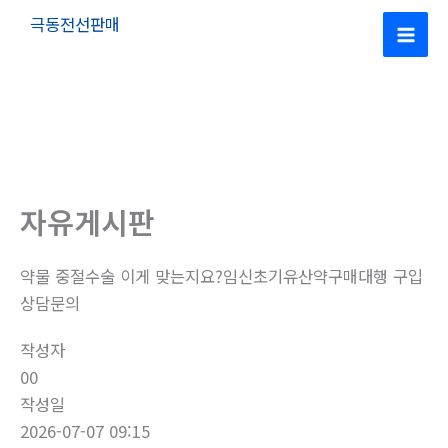
콘
극동전선판매
텐
Mai
츠
로
Men
건
너
뛰
기
자유게시판
약물 중절수술 이게 맞는지요?임신초기유산약구매대행 구입
상담문의
작성자
00
작성일
2026-07-07 09:15