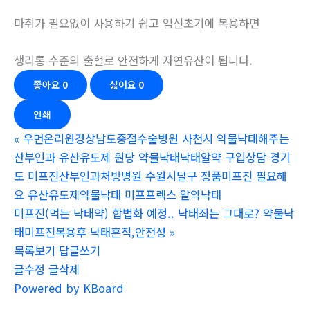
마취가 필요없이 사용하기 쉽고 임신초기에 복용하면
생리통 수준의 출혈로 안전하게 자연유산이 됩니다.
좋아요
0
싫어요
0
인쇄
«
우먼온리원경상남도중절수술병원 사천시 약물낙태해주는
산부인과 유산유도제 원당 약물낙태낙­태알약 구입상담 경기
도 미프진산부인과처방병원 수원시달구 정품미프진 필요해
요 유산유도제약물낙태 미프프렉스 알약낙­태
미프진(먹는 낙태약) 합법화 예정.. 낙태죄는 그대로? 약물낙
태미프진복용후 낙태흔적,안전성
»
목록보기
답글쓰기
글수정
글삭제
Powered by KBoard