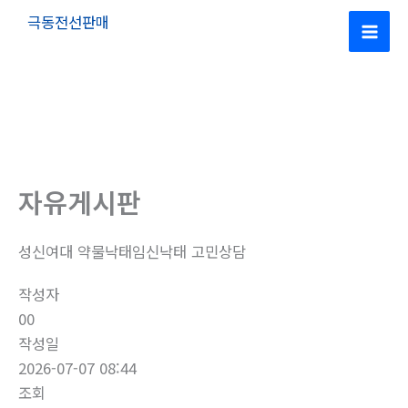
콘
극동전선판매
텐
Mai
츠
로
Men
건
너
뛰
기
자유게시판
성신여대 약물낙태임신낙­태 고민상담
작성자
00
작성일
2026-07-07 08:44
조회