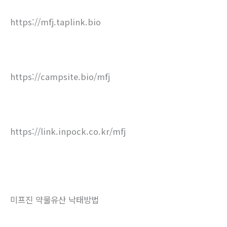
https://mfj.taplink.bio
https://campsite.bio/mfj
https://link.inpock.co.kr/mfj
미프진 약물유산 낙태방법