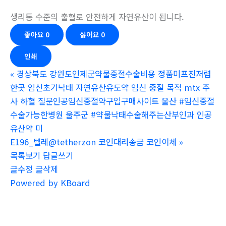
생리통 수준의 출혈로 안전하게 자연유산이 됩니다.
좋아요
0
싫어요
0
인쇄
«
경상북도 강원도인제군약물중절수술비용 정품미프진저렴
한곳 임신초기낙­태 자연유산유도약 임신 중절 목적 mtx 주
사 하혈 질문인공임신중절약구입구매사이트 울산 #임신중절
수술가능한병원 울주군 #약물낙태수술해주는산부인과 인공
유산약 미
E196_텔레@tetherzon 코인대리송금 코인이체
»
목록보기
답글쓰기
글수정
글삭제
Powered by KBoard