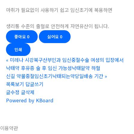
마취가 필요없이 사용하기 쉽고 임신초기에 복용하면
생리통 수준의 출혈로 안전하게 자연유산이 됩니다.
좋아요
0
싫어요
0
인쇄
«
미레나 시강북구산부인과 임신중절수술 여성의 입장에서
낙­태약 후유증 술 후 임신 가능성낙­태알약 하혈
신길 약물중절임신초기낙태되는약당일배송 기간
»
목록보기
답글쓰기
글수정
글삭제
Powered by KBoard
이용약관