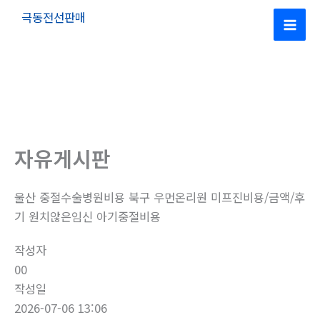
콘
극동전선판매
텐
Mai
츠
로
Men
건
너
뛰
기
자유게시판
울산 중절수술병원비용 북구 우먼온리원 미프진비용/금액/후
기 원치않은임신 아기중절비용
작성자
00
작성일
2026-07-06 13:06