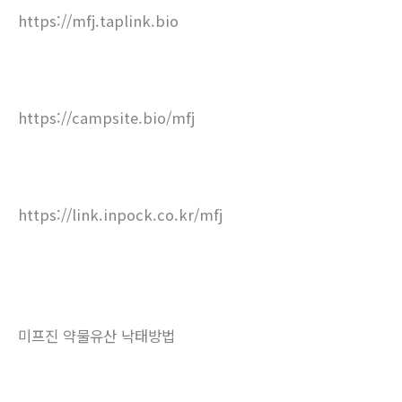
https://mfj.taplink.bio
https://campsite.bio/mfj
https://link.inpock.co.kr/mfj
미프진 약물유산 낙태방법