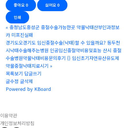
좋아요
0
싫어요
0
인쇄
«
충청남도홍성군 중절수술가능한곳 약물낙태산부인과정보
카 미프진실패
경기도오경기도 임신중절수술(낙태)할 수 있을까요? 동두천
시낙태수술해주는병원 인공임신중절약비용및효능 산시 중절
수술병원약물낙태비용문의후기 {} 임신초기자연유산유도제
약물중절낙태치료시기
»
목록보기
답글쓰기
글수정
글삭제
Powered by KBoard
이용약관
개인정보처리방침