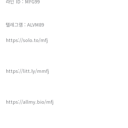
라인 ID : MFG99
텔레그램 : ALVM89
https://solo.to/mfj
https://litt.ly/mmfj
https://allmy.bio/mfj