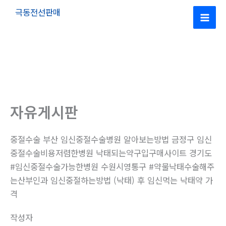
콘
극동전선판매
텐
Mai
츠
로
Men
건
너
뛰
기
자유게시판
중절수술 부산 임신중절수술병원 알아보는방법 금정구 임신
중절수술비용저렴한병원 낙태되는약구입구매사이트 경기도
#임신중절수술가능한병원 수원시영통구 #약물낙태수술해주
는산부인과 임신중절하는방법 (낙태) 후 임신먹는 낙­태약 가
격
작성자