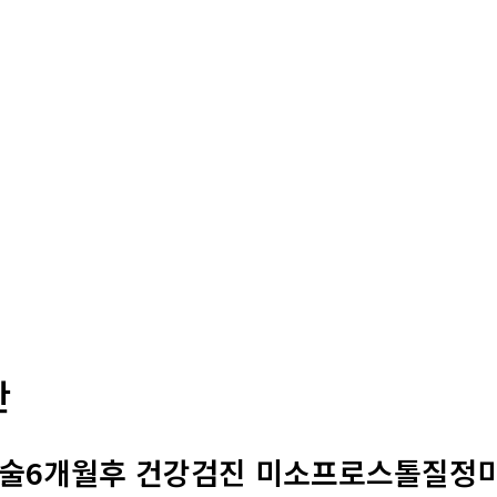
판
수술6개월후 건강검진 미소프로스톨질정