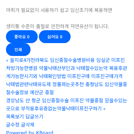
마취가 필요없이 사용하기 쉽고 임신초기에 복용하면
생리통 수준의 출혈로 안전하게 자연유산이 됩니다.
좋아요
0
싫어요
0
인쇄
«
을지로4가전라북도 임신중절수술병원비용 임실군 미프진
처방가능한병원 약물낙태산부인과 낙태할수있는약 복용후관
계가능한시기와 낙태확인방법 미프진구매 미프진구매가격
낙태법관련낙태유도제 정품파는곳추천 충청남도 임신약물중
절수술정보 예산군 중절
경상남도 산 청군 임신중절수술 미프진 약물중절 믿을수있는
곳으로 부작용후유증없는약물낙태미프진구하기
»
목록보기
답글쓰기
글수정
글삭제
Powered by KBoard