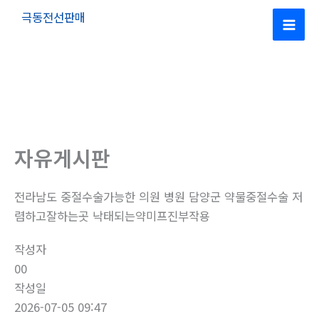
콘
극동전선판매
텐
Mai
츠
로
Men
건
너
뛰
기
자유게시판
전라남도 중절수술가능한 의원 병원 담양군 약물중절수술 저
렴하고잘하는곳 낙태되는약미프진부작용
작성자
00
작성일
2026-07-05 09:47