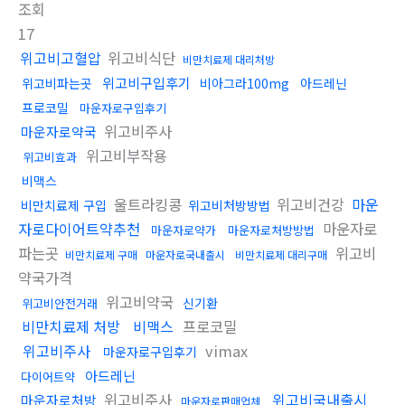
조회
17
위고비고혈압
위고비식단
비만치료제 대리처방
위고비구입후기
위고비파는곳
비아그라100mg
아드레닌
프로코밀
마운자로구입후기
위고비주사
마운자로약국
위고비부작용
위고비효과
비맥스
울트라킹콩
위고비건강
마운
비만치료제 구입
위고비처방방법
자로다이어트약추천
마운자로
마운자로약가
마운자로처방방법
파는곳
위고비
비만치료제 구매
마운자로국내출시
비만치료제 대리구매
약국가격
위고비약국
신기환
위고비안전거래
비만치료제 처방
비맥스
프로코밀
위고비주사
vimax
마운자로구입후기
아드레닌
다이어트약
위고비주사
위고비국내출시
마운자로처방
마운자로판매업체