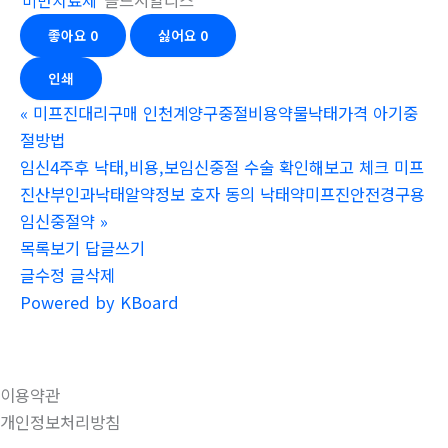
비만치료제
골드시알리스
좋아요
0
싫어요
0
인쇄
«
미프진대리구매 인천계양구중절비용약물낙태가격 아기중
절방법
임신4주후 낙태,비용,보임신중절 수술 확인해보고 체크 미프
진산부인과낙­태알약정보 호자 동의 낙태약미프진안전경구용
임신중절약
»
목록보기
답글쓰기
글수정
글삭제
Powered by KBoard
이용약관
개인정보처리방침