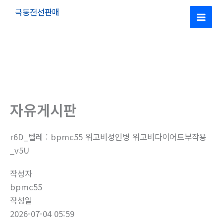
콘
극동전선판매
텐
Mai
츠
로
Men
건
너
뛰
기
자유게시판
r6D_텔레 : bpmc55 위고비성인병 위고비다이어트부작용
_v5U
작성자
bpmc55
작성일
2026-07-04 05:59