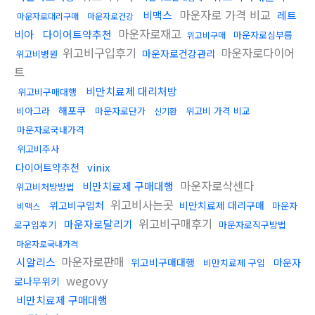
마운자로 가격 비교
비맥스
레트
마운자로대리구매
마운자로건강
마운자로재고
비아
다이어트약추천
마운자로심부름
위고비구매
위고비구입후기
마운자로다이어
마운자로건강관리
위고비병원
트
비만치료제 대리처방
위고비구매대행
해포쿠
비아그라
마운자로단가
위고비 가격 비교
신기환
마운자로국내가격
위고비주사
vinix
다이어트약추천
마운자로삭센다
비만치료제 구매대행
위고비처방방법
위고비사는곳
위고비구입처
비만치료제 대리구매
마운자
비맥스
위고비구매후기
마운자로달리기
로구입후기
마운자로직구방법
마운자로국내가격
마운자로판매
시알리스
위고비구매대행
마운자
비만치료제 구입
wegovy
로나무위키
비만치료제 구매대행