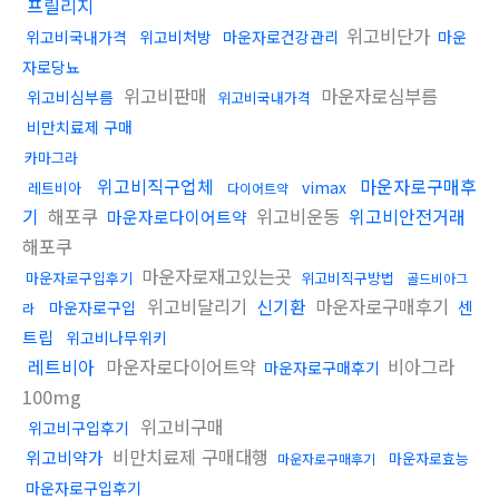
프릴리지
위고비단가
위고비국내가격
위고비처방
마운자로건강관리
마운
자로당뇨
위고비판매
마운자로심부름
위고비심부름
위고비국내가격
비만치료제 구매
카마그라
위고비직구업체
마운자로구매후
vimax
레트비아
다이어트약
기
해포쿠
위고비운동
위고비안전거래
마운자로다이어트약
해포쿠
마운자로재고있는곳
마운자로구입후기
위고비직구방법
골드비아그
위고비달리기
신기환
마운자로구매후기
센
마운자로구입
라
트립
위고비나무위키
레트비아
마운자로다이어트약
비아그라
마운자로구매후기
100mg
위고비구매
위고비구입후기
비만치료제 구매대행
위고비약가
마운자로효능
마운자로구매후기
마운자로구입후기