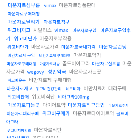
마운자로심부름
마운자로정품판매
vimax
마운자로구매대행
마운자로달리기
마운자로직구
위고비재고
시알리스
vimax
마운자로구입후
마운자로구입
위고비단가
마운자로부작용
기
마운자로가격
마운자로런닝
위고비단가
마운자로국내가격
마운자로약가
비만치료제 구입
비만치료제 구매대행
골드비아그라
마운
마운자로심부름
마운자로구매대행
마운자로처방
자로가격
성인약국
마운자로사는곳
wegovy
비만치료제 구매대행
위고비운동
비만치료제 대리구매
마운자로재고
위고비건강관리
레트비아
위고비식단
위고비판매
비아그라100mg
마운자로파는곳
다이어트약
마운자로직구방법
마운자로주사
위고비구매가
마운자로다이어트약
마운자로대리구매
골드비
아그라
마운자로식단
위고비처방방법