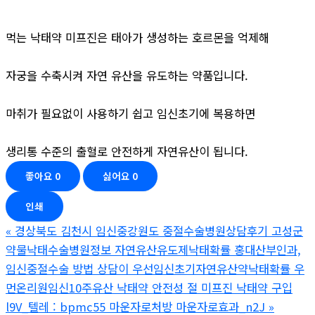
먹는 낙태약 미프진은 태아가 생성하는 호르몬을 억제해
자궁을 수축시켜 자연 유산을 유도하는 약품입니다.
마취가 필요없이 사용하기 쉽고 임신초기에 복용하면
생리통 수준의 출혈로 안전하게 자연유산이 됩니다.
좋아요
0
싫어요
0
인쇄
«
경상북도 김천시 임신중강원도 중절수술병원상담후기 고성군
약물낙태수술병원정보 자연유산유도제낙태확률 홍대산부인과,
임신중절수술 방법 상담이 우선임신초기자연유산약낙태확률 우
먼온리원임신10주유산 낙­태약 안전성 절 미프진 낙태약 구입
l9V_텔레 : bpmc55 마운자로처방 마운자로효과_n2J
»