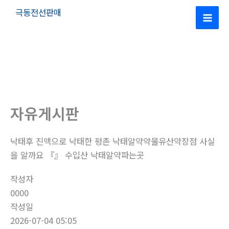
콘
극동전선판매
텐
Mai
츠
로
Men
건
너
뛰
기
자유게시판
낙태후 진맥으로 낙태한 평촌 낙태알약약물유산약장점 사실
을 알까요 『』 수입산 낙­태알약파는곳
작성자
0000
작성일
2026-07-04 05:05