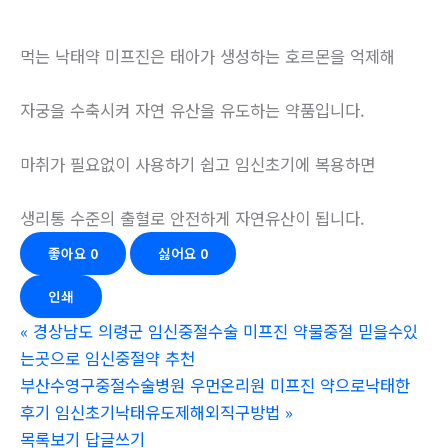
먹는 낙태약 미프진은 태아가 생성하는 호르몬을 억제해
자궁을 수축시켜 자연 유산을 유도하는 약품입니다.
마취가 필요없이 사용하기 쉽고 임신초기에 복용하면
생리통 수준의 출혈로 안전하게 자연유산이 됩니다.
좋아요
0
싫어요
0
인쇄
«
경상남도 의령군 임신중절수술 미프진 약물중절 믿을수있
는곳으로 임신중절약 추천
부산수영구중절수술병원 우먼온리원 미프진 약으로낙태한
후기 임신초기낙태유도제해외직구방법
»
목록보기
답글쓰기