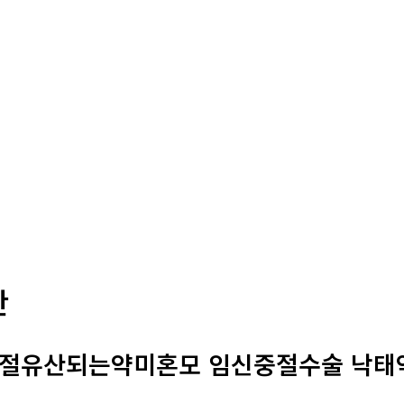
판
절유산되는약미혼모 임신중절수술 낙태약