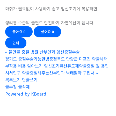
마취가 필요없이 사용하기 쉽고 임신초기에 복용하면
생리통 수준의 출혈로 안전하게 자연유산이 됩니다.
좋아요
0
싫어요
0
인쇄
«
물만골 중절 병원 산부인과 임신중절수술
경기도 중절수술가능한병충청북도 단양군 미프진 약물낙태
부작용 비용 알아보기 임신초기유산유도제약물중절 원 용인
시처인구 약물중절해주는산부인과 낙­태알약 구입처
»
목록보기
답글쓰기
글수정
글삭제
Powered by KBoard