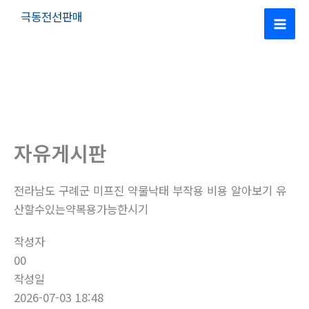
콘
극동전선판매
텐
Mai
츠
로
Men
건
너
뛰
기
자유게시판
전라남도 구례군 미프진 약물낙태 부작용 비용 알아보기 유
산할수있는약복용가능한시기
작성자
00
작성일
2026-07-03 18:48