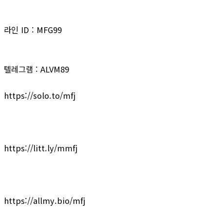
라인 ID : MFG99
텔레그램 : ALVM89
https://solo.to/mfj
https://litt.ly/mmfj
https://allmy.bio/mfj