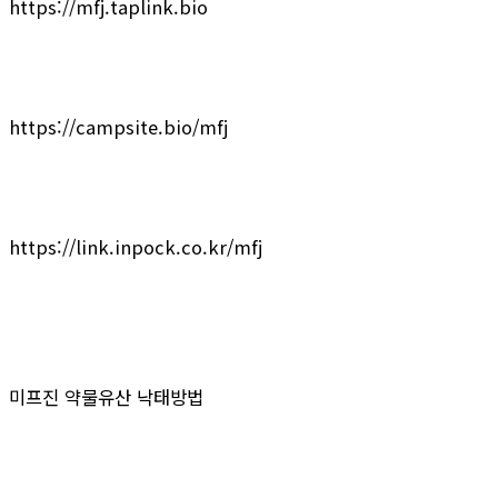
https://mfj.taplink.bio
https://campsite.bio/mfj
https://link.inpock.co.kr/mfj
미프진 약물유산 낙태방법