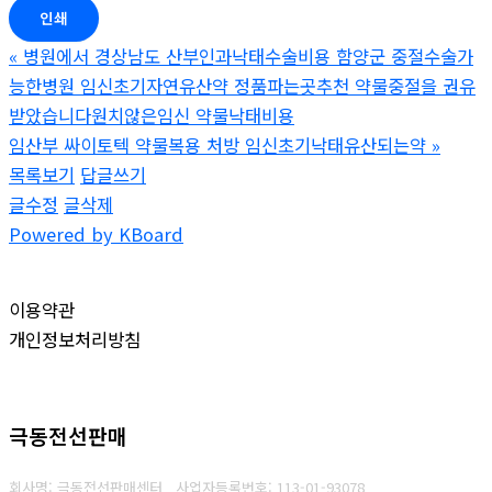
인쇄
«
병원에서 경상남도 산부인과낙태수술비용 함양군 중절수술가
능한병원 임신초기자연유산약 정품파는곳추천 약물중절을 권유
받았습니다원치않은임신 약물낙태비용
임산부 싸이토텍 약물복용 처방 임신초기낙태유산되는약
»
목록보기
답글쓰기
글수정
글삭제
Powered by KBoard
이용약관
개인정보처리방침
극동전선판매
회사명: 극동전선판매센터
사업자등록번호: 1
13-01-93078