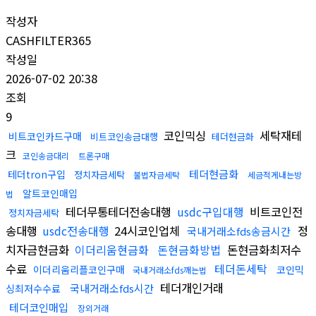
작성자
CASHFILTER365
작성일
2026-07-02 20:38
조회
9
코인믹싱
세탁재테
비트코인카드구매
비트코인송금대행
테더현금화
크
코인송금대리
트론구매
테더현금화
테더tron구입
정치자금세탁
불법자금세탁
세금적게내는방
알트코인매입
법
테더무통테더전송대행
usdc구입대행
비트코인전
정치자금세탁
송대행
usdc전송대행
24시코인업체
정
국내거래소fds송금시간
치자금현금화
이더리움현금화
돈현금화방법
돈현금화최저수
수료
테더돈세탁
이더리움리플코인구매
코인믹
국내거래소fds깨는법
테더개인거래
국내거래소fds시간
싱최저수수료
테더코인매입
장외거래