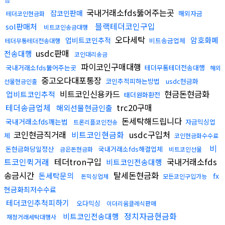
국내거래소fds뚫어주는곳
잡코인판매
해외자금
테더코인현금화
블랙테더코인구입
sol판매처
비트코인송금대행
오다세탁
암호화폐
업비트코인추적
비트송금업체
테더무통테더전송대행
usdc판매
전송대행
코인대리송금
파이코인구매대행
국내거래소fds뚫어주는곳
테더무통테더전송대행
해외
중고오다대포통장
코인추적피하는방법
usdc현금화
선물현금인출
비트코인신용카드
현금돈현금화
업비트코인추적
태더원화환전
테더송금업체
trc20구매
해외선물현금인출
돈세탁해드립니다
국내거래소fds깨는법
자금믹싱업
트론리플코인전송
코인현금직거래
비트코인현금화
usdc구입처
체
코인현금화수수료
비
돈현금화당일정산
국내거래소fds해결업체
금은돈현금화
비트코인선물
트코인퀵거래
테더tron구입
국내거래소fds
비트코인전송대행
송금시간
탈세돈현금화
돈세탁문의
fx
돈믹싱업체
모든코인구입가능
현금화최저수수료
테더코인추척피하기
오다믹싱
이더리움클레식판매
정치자금현금화
비트코인전송대행
재정거래세탁대행사