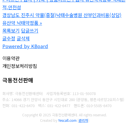
적,안전성
경상남도 진주시 약물(중절)낙태수술병원 산부인과비용(상담)
유산약 낙­태약정품
»
목록보기
답글쓰기
글수정
글삭제
Powered by KBoard
이용약관
개인정보처리방침
극동전선판매
회사명: 극동전선판매센터
사업자등록번호: 1
13-01-93078
주소: 14066 경기 안양시 동안구 시민대로 280 (관양동, 평촌샤르망2오피스텔)
전화: 031-422-6470
팩스: 031-422-6477
핸드폰: 010-5505-6470
Copyright © 2025 극동전선판매센터. All rights reserved.
Created by
Yescall.com
[
관리자
]