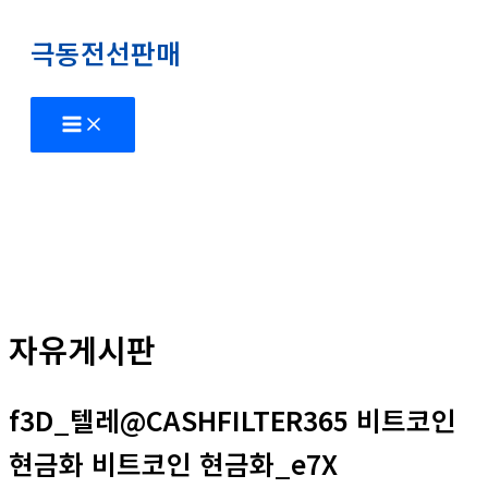
콘
극동전선판매
텐
츠
로
Main
Menu
건
너
뛰
기
자유게시판
f3D_텔레@CASHFILTER365 비트코인
현금화 비트코인 현금화_e7X