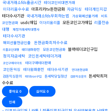
국내거래소fds출금시간
테더코인비대면거래
이더리움수수료
아프리카tv돈현금화
자금믹싱
테더개인지갑
테더수사기관
국내거래소fds우회하는법
가상화폐선물거래
비트
usdc매입
모든코인고가매입
리플전송
이더리움리플
코인현금화
대행
재정거래세탁대행사
테더수사기관
돈현금화최저수수료
해외선물현금인출
블랙테더코인구입
모든코인현금화
태더원화환전
리플코인대행
정치자금세탁
코인돈세탁테더거래
테더구매테더판매
코인구매사이트
코인돈믹싱
테더원화환전
테더수사기관
언더돈현금화
돈세탁최저
검돈믹싱문의
돈세탁당일정산
테더tron구입
검돈믹싱문의
수수료
좋아요
0
싫어요
0
인쇄
«
미프진구입처 | 카톡 | 정품미프진구입처 유산약복용후 낙태흔