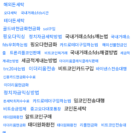
해외돈세탁
오다세탁
국내거래소fds시간
테더돈세탁
골드바현금화현금화
sol구입
핑오다믹싱
국내거래소fds깨는법
정치자금세탁방법
국내거래소
핑오다현금화
fds우회하는법
카드로테더구입하는법
해외선물현금인
국내거래소fds해결방법
트론리플코인판매
출
비트코인퀵거래
세금적
세금적게내는방법
게내는방법
이더리움클레식클레식판매
이더리움전송
비트코인카드구입
trc20사는법
바이낸스전송대행
신용카드현금화수수료
이더리움현금화
정치자금믹싱방법
밈코인전송대행
카드로테더구입하는법
돈세탁최저수수료
코인돈세탁
비트송금업체
중고오다대포통장
알트코인구매
테더원화환전
태더원화환전
리플현금화
비트코인전송대
이더리움현금화
태더원화환전
행