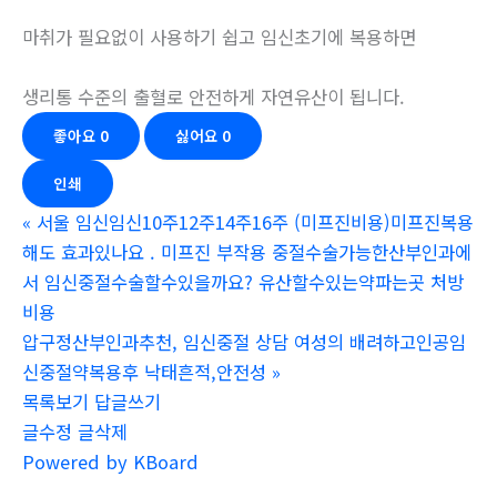
마취가 필요없이 사용하기 쉽고 임신초기에 복용하면
생리통 수준의 출혈로 안전하게 자연유산이 됩니다.
좋아요
0
싫어요
0
인쇄
«
서울 임신임신10주12주14주16주 (미프진비용)미프진복용
해도 효과있나요 . 미­프진 부작용 중절수술가능한산부인과에
서 임신중절수술할수있을까요? 유산할수있는약파는곳 처방
비용
압구정산부인과추천, 임신중절 상담 여성의 배려하고인공임
신중절약복용후 낙태흔적,안전성
»
목록보기
답글쓰기
글수정
글삭제
Powered by KBoard