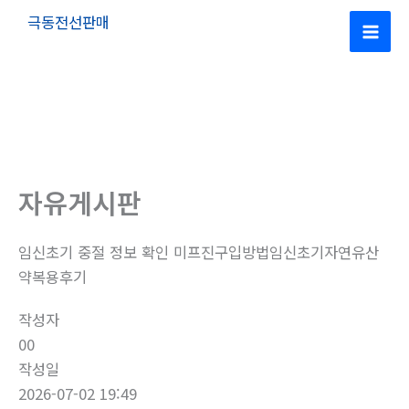
콘
극동전선판매
텐
Mai
츠
로
Men
건
너
뛰
기
자유게시판
임신초기 중절 정보 확인 미프진구입방법임신초기자연유산
약복용후기
작성자
00
작성일
2026-07-02 19:49