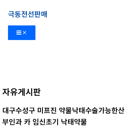
콘
극동전선판매
텐
츠
로
Main
Menu
건
너
뛰
기
자유게시판
대구수성구 미프진 약물낙태수술가능한산
부인과 카 임신초기 낙­태약물