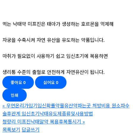
먹는 낙태약 미프진은 태아가 생성하는 호르몬을 억제해
자궁을 수축시켜 자연 유산을 유도하는 약품입니다.
마취가 필요없이 사용하기 쉽고 임신초기에 복용하면
생리통 수준의 출혈로 안전하게 자연유산이 됩니다.
좋아요
0
싫어요
0
인쇄
«
우먼온리가임기임신확률약물유산약파는곳 처방비용 원소파수
술후관계 임신초기낙태유도제종류및사용방법
청량리 미프진낙­태알약 복용후복통시기
»
목록보기
답글쓰기