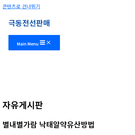
콘텐츠로 건너뛰기
극동전선판매
Main Menu
자유게시판
별내별가람 낙태알약유산방법