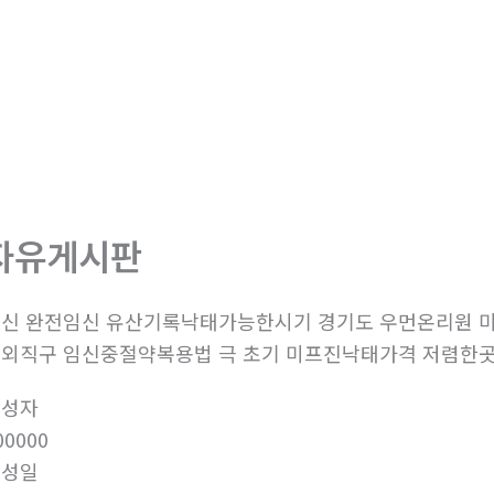
자유게시판
신 완전임신 유산기록낙태가능한시기 경기도 우먼온리원 
외직구 임신중절약복용법 극 초기 미프진낙­태가격 저렴한
작성자
00000
작성일