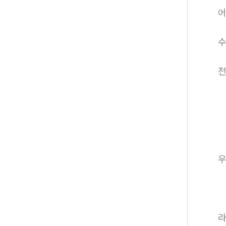
어
수
전
라