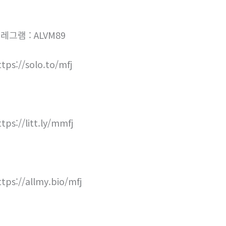
레그램 : ALVM89
ttps://solo.to/mfj
ttps://litt.ly/mmfj
ttps://allmy.bio/mfj