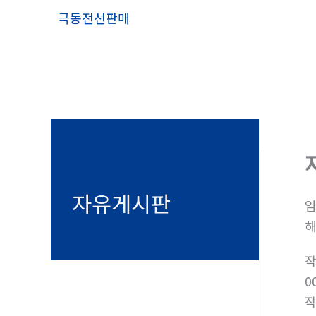
콘
극동전선판매
텐
츠
로
건
너
뛰
기
자유게시판
임
해
0