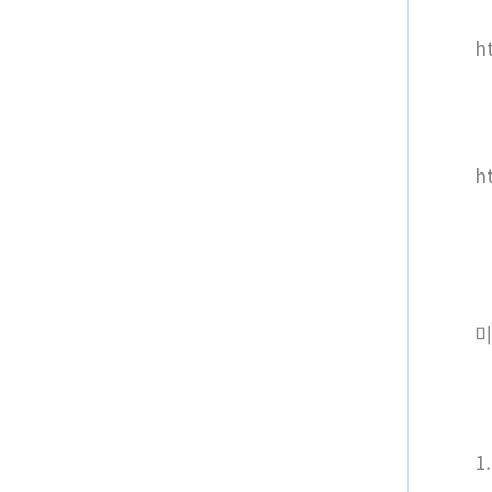
h
h
미
1