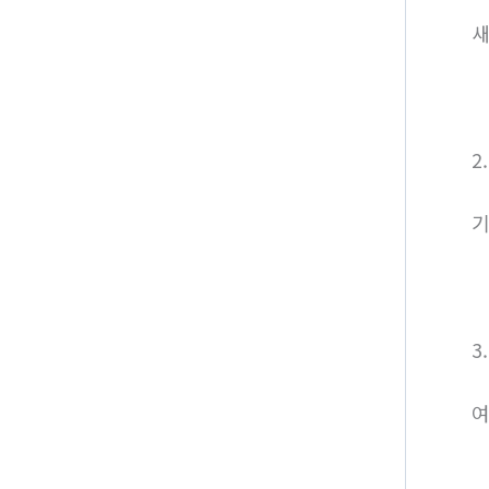
새
2
기
3
여