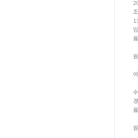
2
1
임
옳
원
어
수
경
옳
원