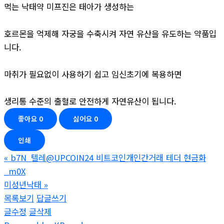
먹는 낙태약 미프진은 태아가 생성하는
호르몬을 억제해 자궁을 수축시켜 자연 유산을 유도하는 약품입
니다.
마취가 필요없이 사용하기 쉽고 임신초기에 복용하면
생리통 수준의 출혈로 안전하게 자연유산이 됩니다.
좋아요
0
싫어요
0
인쇄
«
b7N_텔레@UPCOIN24 비트코인개인간거래 테더 현금화
_m0X
미성년낙­태
»
목록보기
답글쓰기
글수정
글삭제