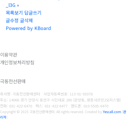
_l3G
»
목록보기
답글쓰기
글수정
글삭제
Powered by KBoard
이용약관
개인정보처리방침
극동전선판매
회사명: 극동전선판매센터
사업자등록번호: 1
13-01-93078
주소: 14066 경기 안양시 동안구 시민대로 280 (관양동, 평촌샤르망2오피스텔)
전화: 031-422-6470
팩스: 031-422-6477
핸드폰: 010-5505-6470
Copyright © 2025 극동전선판매센터. All rights reserved.
Created by
Yescall.com
[
관
리자
]