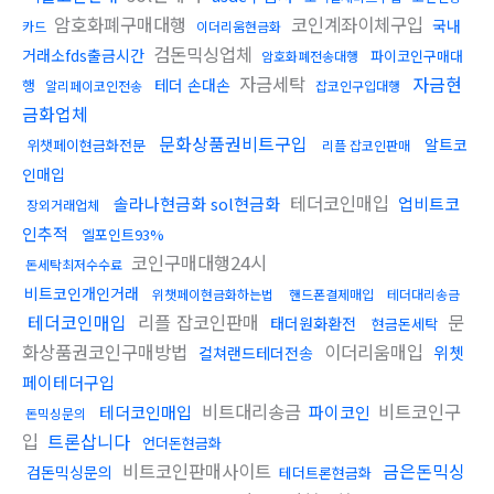
암호화폐구매대행
코인계좌이체구입
국내
카드
이더리움현금화
검돈믹싱업체
거래소fds출금시간
파이코인구매대
암호화폐전송대행
자금세탁
자금현
테더 손대손
행
알리페이코인전송
잡코인구입대행
금화업체
문화상품권비트구입
알트코
위챗페이현금화전문
리플 잡코인판매
인매입
테더코인매입
솔라나현금화 sol현금화
업비트코
장외거래업체
인추적
엘포인트93%
코인구매대행24시
돈세탁최저수수료
비트코인개인거래
위챗페이현금화하는법
핸드폰결제매입
테더대리송금
테더코인매입
리플 잡코인판매
문
태더원화환전
현금돈세탁
화상품권코인구매방법
이더리움매입
위쳇
컬쳐랜드테더전송
페이테더구입
비트대리송금
비트코인구
테더코인매입
파이코인
돈믹싱문의
입
트론삽니다
언더돈현금화
비트코인판매사이트
금은돈믹싱
검돈믹싱문의
테더트론현금화