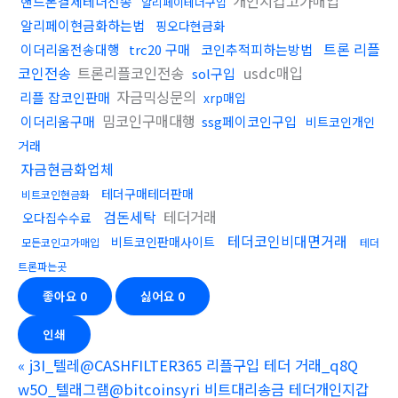
개인지갑고가매입
핸드폰결제테더전송
알리페이테더구입
알리페이현금화하는법
핑오다현금화
트론 리플
이더리움전송대행
trc20 구매
코인추적피하는방법
코인전송
트론리플코인전송
usdc매입
sol구입
자금믹싱문의
리플 잡코인판매
xrp매입
밈코인구매대행
이더리움구매
ssg페이코인구입
비트코인개인
거래
자금현금화업체
테더구매테더판매
비트코인현금화
검돈세탁
테더거래
오다집수수료
테더코인비대면거래
비트코인판매사이트
모든코인고가매입
테더
트론파는곳
좋아요
0
싫어요
0
인쇄
«
j3I_텔레@CASHFILTER365 리플구입 테더 거래_q8Q
w5O_텔래그램@bitcoinsyri 비트대리송금 테더개인지갑