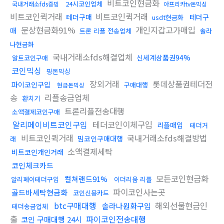
비트코인현금화
24시코인업체
국내거래소fds증빙
아프리카tv돈믹싱
비트코인퀵거래
비트코인퀵거래
테더구매
테더구
usdt현금화
문상현금화91%
개인지갑고가매입
매
트론 리플 전송업체
솔라
나현금화
국내거래소fds해결업체
신세계상품권94%
알트코인구매
코인믹싱
핑돈믹싱
장외거래
롯데상품권테더전
파이코인구입
구매대행
현금돈믹싱
송
리플송금업체
환치기
트론리플전송대행
소액결제코인구매
알리페이비트코인구입
테더코인이체구입
리플매입
테더거
비트코인퀵거래
국내거래소fds해결방법
밈코인구매대행
래
소액결제세탁
비트코인개인거래
코인체크카드
모든코인현금화
컬쳐랜드91%
알리페이테더구입
이더리움 리플
파이코인사는곳
골드바세탁현금화
코인신용카드
btc구매대행
해외선물현금인
솔라나원화구입
테더송금업체
출
파이코인전송대행
코인 구매대행 24시