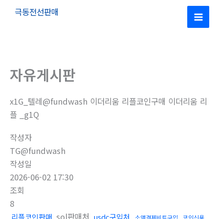
콘
극동전선판매
텐
Mai
츠
로
Men
건
자유게시판
너
뛰
기
x1G_텔레@fundwash 이더리움 리플코인구매 이더리움 리
플 _g1Q
작성자
TG@fundwash
작성일
2026-06-02 17:30
조회
8
sol판매처
리플코인판매
usdc구입처
소액결제비트구입
코인신용