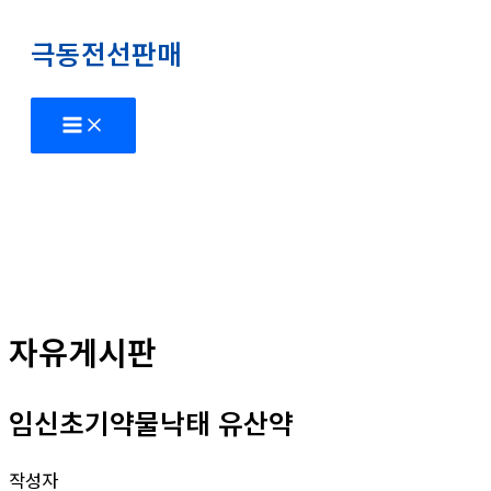
콘
극동전선판매
텐
츠
로
Main
Menu
건
너
뛰
기
자유게시판
임신초기약물낙­태 유산약
작성자