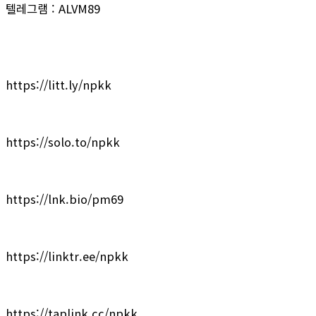
텔레그램 : ALVM89
https://litt.ly/npkk
https://solo.to/npkk
https://lnk.bio/pm69
https://linktr.ee/npkk
https://taplink.cc/npkk