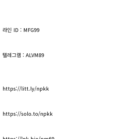
라인 ID : MFG99
텔레그램 : ALVM89
https://litt.ly/npkk
https://solo.to/npkk
https://lnk.bio/pm69