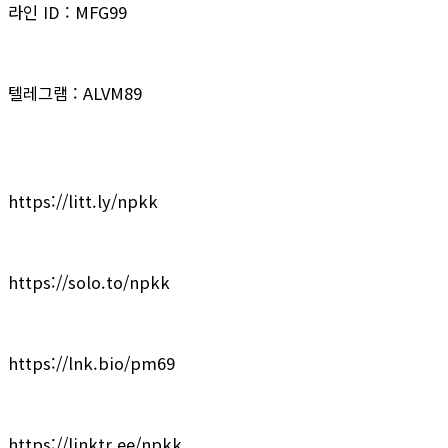
라인 ID : MFG99
텔레그램 : ALVM89
https://litt.ly/npkk
https://solo.to/npkk
https://lnk.bio/pm69
https://linktr.ee/npkk