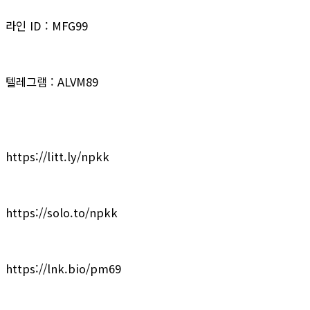
라인 ID : MFG99
텔레그램 : ALVM89
https://litt.ly/npkk
https://solo.to/npkk
https://lnk.bio/pm69