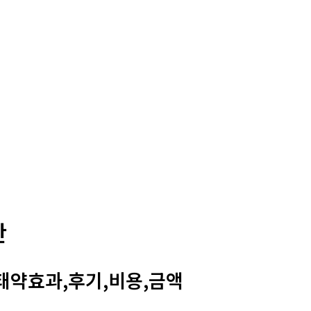
판
약효과,후기,비용,금액