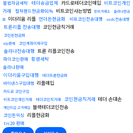
테더송금업체
카드로테더코인매입
비트코인개인
불법자금세탁
거래
비트코인사는방법
컬쳐랜드현금화91%
장외거래소
솔라나현금
이더리움 리플
언더돈현금화
비트코인전송대행
usdc전송대행
화
트론리플 전송대행
코인현금직거래
코인돈현금화
코인계좌이체구입
xrp판매
솔라나전송대행
트론 리플코인전송
횡령세탁
파이코인판매
솔라나판매
이더리움구입대행
테더트론현금화
리플매입
바이낸스구입대행
카드로 코인구입
코인현금직거래
테더 손대손
비트코인개인거래
테더코인직거래
블랙테더코인전송
개인지갑 고가매입
리플현금화
코인돈믹싱
trc20 판매