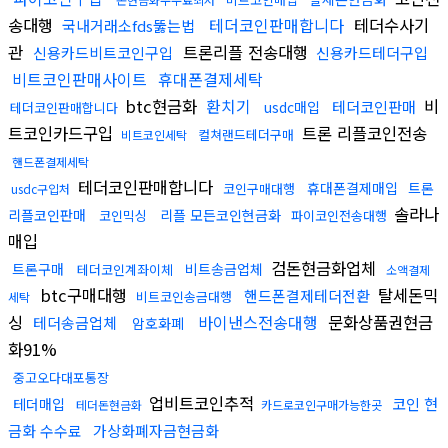
송대행
테더코인판매합니다
테더수사기
국내거래소fds뚫는법
관
트론리플 전송대행
신용카드비트코인구입
신용카드테더구입
비트코인판매사이트
휴대폰결제세탁
btc현금화
환치기
비
테더코인판매
usdc매입
테더코인판매합니다
트코인카드구입
트론 리플코인전송
컬쳐랜드테더구매
비트코인세탁
핸드폰결제세탁
테더코인판매합니다
휴대폰결제매입
트론
코인구매대행
usdc구입처
솔라나
리플코인판매
리플 모든코인현금화
코인믹싱
파이코인전송대행
매입
검돈현금화업체
트론구매
비트송금업체
테더코인계좌이체
소액결제
btc구매대행
탈세돈믹
핸드폰결제테더전환
비트코인송금대행
세탁
싱
바이낸스전송대행
문화상품권현금
테더송금업체
암호화폐
화91%
중고오다대포통장
업비트코인추적
코인 현
테더매입
테더돈현금화
카드로코인구매가능한곳
금화 수수료
가상화폐자금현금화