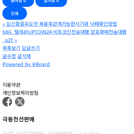
좋아요
0
싫어요
0
인쇄
«
임신중절유도약 복용후관계가능한시기와 낙태확인방법
b6G_텔레@UPCOIN24 비트코인전송대행 암호화폐전송대행
_u2Y
»
목록보기
답글쓰기
글수정
글삭제
Powered by KBoard
이용약관
개인정보처리방침
극동전선판매
회사명: 극동전선판매센터
사업자등록번호: 1
13-01-93078