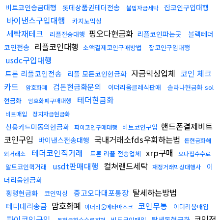
비트코인송금대행
롯데상품권테더전송
잡코인구입대행
불법자금세탁
바이낸스구입대행
카지노믹싱
세탁재테크
핑오다현금화
리플코인파는곳
블랙테더
리플전송대행
리플코인대행
코인전송
소액결제코인구매방법
잡코인구입대행
usdc구입대행
자금믹싱업체
코인 체크
트론 리플코인전송
리플 모든코인현금화
카드
검돈현금화문의
이더리움클레식판매
솔라나현금화 sol
암호화폐
테더현금화
현금화
암호화폐구매대행
비트매입
정치자금현금화
핸드폰결제비트
신용카드미동의현금화
비트코인구입
파이코인구매대행
코인구입
국내거래소fds우회하는법
바이낸스전송대행
돈현금화해
테더코인직거래
xrp구매
트론 리플 전송업체
외거래소
오다집수수료
usdt판매대행
컬쳐랜드세탁
이
알트코인퀵거래
재정거래믹싱대행사
더리움현금화
탈세하는방법
중고오다대포통장
횡령현금화
코인믹싱
암호화폐
코인무통
테더대리송금
이더리움매입
이더리움메타마스크
파이코인구입
코인전
탈세돈현금화
비트코인매입
돈현금화수수료최저