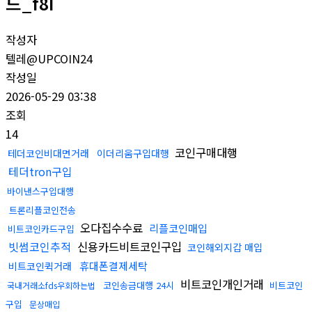
드_f8I
작성자
텔레@UPCOIN24
작성일
2026-05-29 03:38
조회
14
코인구매대행
테더코인비대면거래
이더리움구입대행
테더tron구입
바이낸스구입대행
트론리플코인전송
오다집수수료
리플코인매입
비트코인카드구입
빗썸코인추적
신용카드비트코인구입
코인해외지갑 매입
휴대폰결제세탁
비트코인퀵거래
비트코인개인거래
코인송금대행 24시
비트코인
국내거래소fds우회하는법
구입
문상매입