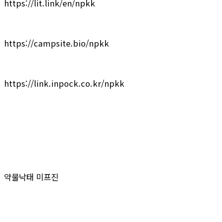
https://lit.link/en/npkk
https://campsite.bio/npkk
https://link.inpock.co.kr/npkk
약물낙태 미프진