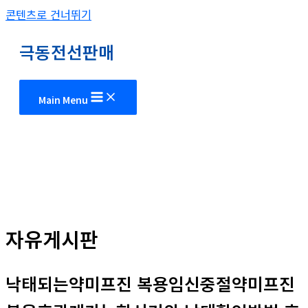
콘텐츠로 건너뛰기
극동전선판매
Main Menu
자유게시판
낙태되는약미프진 복용임신중절약미프진