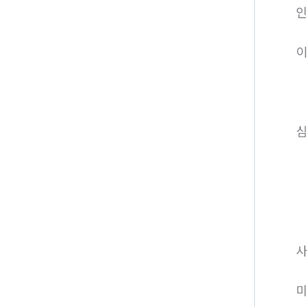
인
이
심
사
미