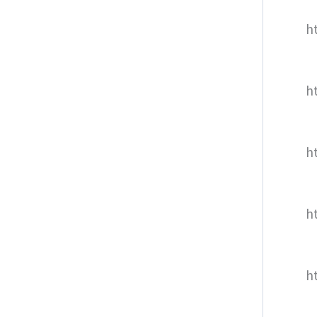
ht
h
h
h
h