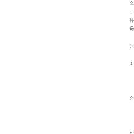
1
옳
원
어
중
산