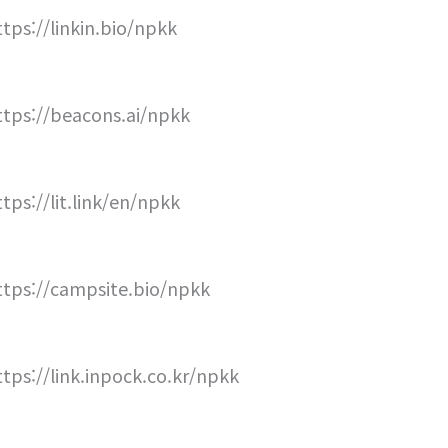
ttps://linkin.bio/npkk
ttps://beacons.ai/npkk
ttps://lit.link/en/npkk
ttps://campsite.bio/npkk
ttps://link.inpock.co.kr/npkk