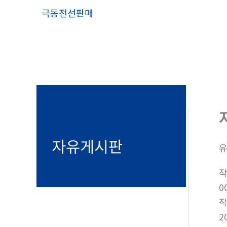
콘
극동전선판매
텐
츠
로
건
너
뛰
기
자유게시판
0
2