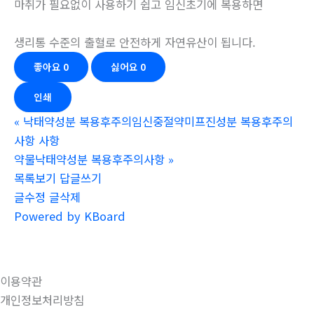
마취가 필요없이 사용하기 쉽고 임신초기에 복용하면
생리통 수준의 출혈로 안전하게 자연유산이 됩니다.
좋아요
0
싫어요
0
인쇄
«
낙태약성분 복용후주의임신중절약미프진성분 복용후주의
사항 사항
약물낙태약성분 복용후주의사항
»
목록보기
답글쓰기
글수정
글삭제
Powered by KBoard
이용약관
개인정보처리방침