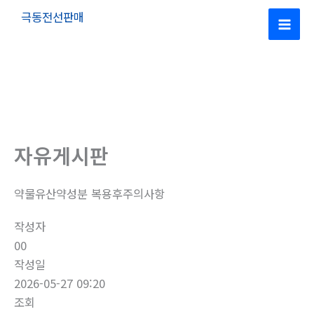
콘
극동전선판매
텐
Mai
츠
로
Men
건
너
뛰
기
자유게시판
약물유산약성분 복용후주의사항
작성자
00
작성일
2026-05-27 09:20
조회