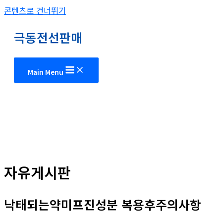
콘텐츠로 건너뛰기
극동전선판매
Main Menu
자유게시판
낙태되는약미프진성분 복용후주의사항