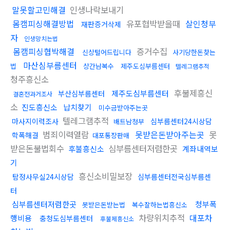
말못할고민해결
인생나락보내기
몸캠피싱해결방법
유포협박받을때
살인청부
재판증거삭제
자
인생망치는법
몸캠피싱협박해결
증거수집
신상털어드립니다
사기당한돈찾는
마산심부름센터
법
상간남복수
제주도심부름센터
텔레그램추적
청주흥신소
후불제흥신
제주도심부름센터
부산심부름센터
결혼전과거조사
소
진도흥신소
납치찾기
미수금받아주는곳
텔레그램추적
마사지이력조사
심부름센터24시상담
배트남청부
범죄이력열람
못받은돈받아주는곳
못
학폭해결
대포통장판매
받은돈불법회수
심부름센터저렴한곳
후불흥신소
계좌내역보
기
흥신소비밀보장
탐정사무실24시상담
심부름센터전국심부름센
터
심부름센터저렴한곳
청부폭
못받은돈받는법
복수잘하는법흥신소
차량위치추적
대포차
행비용
충청도심부름센터
후불제흥신소