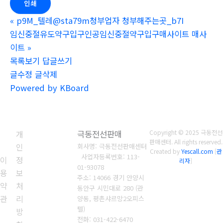
인쇄
«
p9M_텔레@sta79m청부업자 청부해주는곳_b7I
임신중절유도약구입구인공임신중절약구입구매사이트 매사
이트
»
목록보기
답글쓰기
글수정
글삭제
Powered by KBoard
개
극동전선판매
Copyright © 2025 극동전선
판매센터. All rights reserved.
인
회사명: 극동전선판매센터
Created by
Yescall.com
[
관
사업자등록번호: 1
13-
이
정
리자
]
01-93078
용
보
주소: 14066 경기 안양시
약
처
동안구 시민대로 280 (관
관
리
양동, 평촌샤르망2오피스
텔)
방
전화: 031-422-6470