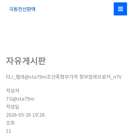
콘
극동전선판매
텐
Mai
츠
Men
로
건
너
뛰
자유게시판
기
f3J_텔레@sta79m조선족청부가격 청부업체브로커_n7V
작성자
TG@sta79m
작성일
2026-05-26 19:28
조회
11