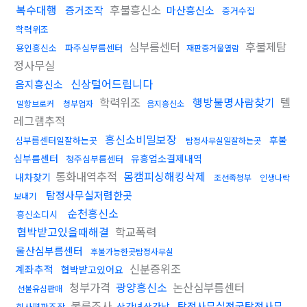
복수대행
후불흥신소
증거조작
마산흥신소
증거수집
학력위조
심부름센터
후불제탐
용인흥신소
파주심부름센터
재판증거물열람
정사무실
신상털어드립니다
음지흥신소
학력위조
행방불명사람찾기
텔
밀항브로커
청부업자
음지흥신소
레그램추적
흥신소비밀보장
후불
심부름센터일잘하는곳
탐정사무실일잘하는곳
심부름센터
유흥업소결제내역
청주심부름센터
통화내역추적
몸캠피싱해킹삭제
내차찾기
조선족청부
인생나락
탐정사무실저렴한곳
보내기
순천흥신소
흥신소디시
협박받고있을때해결
학교폭력
울산심부름센터
후불가능한곳탐정사무실
신분증위조
계좌추적
협박받고있어요
청부가격
광양흥신소
논산심부름센터
선불유심판매
불륜조사
탐정사무실전국탐정사무
상간녀상간남
회사평판조작