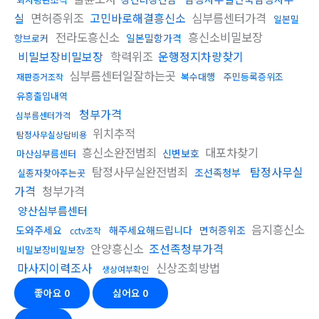
면허증위조
고민바로해결흥신소
심부름센터가격
실
일본밀
전라도흥신소
흥신소비밀보장
일본밀항가격
항브로커
비밀보장비밀보장
학력위조
운행정지차량찾기
심부름센터일잘하는곳
복수대행
주민등록증위조
재판증거조작
유흥출입내역
청부가격
심부름센터가격
위치추적
탐정사무실상담비용
흥신소완전범죄
대포차찾기
신변보호
마산심부름센터
탐정사무실완전범죄
탐정사무실
조선족청부
실종자찾아주는곳
가격
청부가격
양산심부름센터
음지흥신소
도와주세요
해주세요해드립니다
면허증위조
cctv조작
안양흥신소
조선족청부가격
비밀보장비밀보장
마사지이력조사
신상조회방법
생상여부확인
좋아요
0
싫어요
0