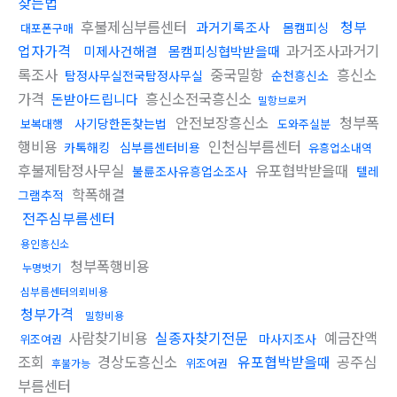
찾는법
후불제심부름센터
청부
과거기록조사
몸캠피싱
대포폰구매
업자가격
과거조사과거기
미제사건해결
몸캠피싱협박받을때
록조사
중국밀항
흥신소
탐정사무실전국탐정사무실
순천흥신소
가격
흥신소전국흥신소
돈받아드립니다
밀항브로커
안전보장흥신소
청부폭
사기당한돈찾는법
보복대행
도와주실분
행비용
인천심부름센터
카톡해킹
심부름센터비용
유흥업소내역
후불제탐정사무실
유포협박받을때
불륜조사유흥업소조사
텔레
학폭해결
그램추적
전주심부름센터
용인흥신소
청부폭행비용
누명벗기
심부름센터의뢰비용
청부가격
밀항비용
사람찾기비용
실종자찾기전문
예금잔액
마사지조사
위조여권
조회
경상도흥신소
유포협박받을때
공주심
위조여권
후불가능
부름센터