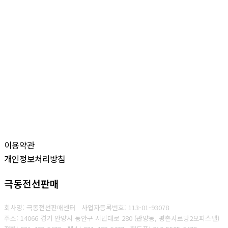
이용약관
개인정보처리방침
극동전선판매
회사명: 극동전선판매센터
사업자등록번호: 1
13-01-93078
주소: 14066 경기 안양시 동안구 시민대로 280 (관양동, 평촌샤르망2오피스텔)